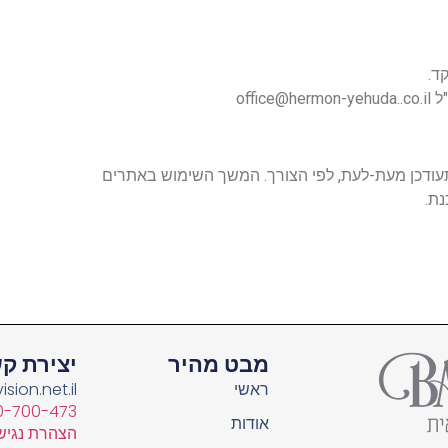
ד.
off
תעודכן מעת-לעת, לפי הצורך. המשך השימוש באתרים
נת.
מבט מהיר
יצירת ק
ראשי
ision.net.il
0-700-473
אודות
הצהרת נגיש