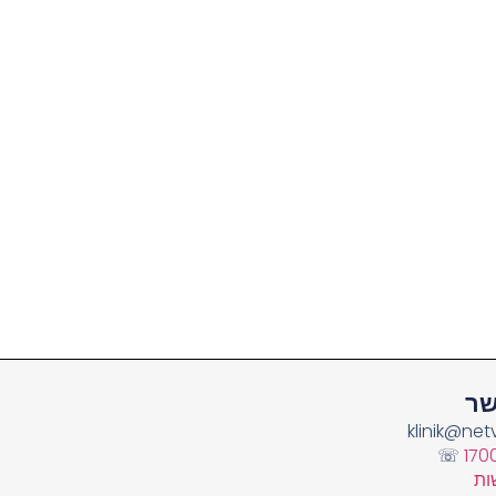
שר
klinik@netv
☏
170
ות