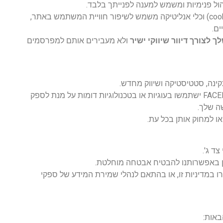
 פנימיות ומשמש למענה לפנייתך בלבד.
המידע הטכני שנאסף באמצעות עוגיות (cookies) וכלי אנליטיקה משמש לשיפור חוויית המשתמש באתר,
ים.
לצורך דיוור שיווקי ישיר
ולא מעבירים אותם למפרסמים
ינה, סטטיסטיקה ושיווק מחדש.
ייתכן שצדדים שלישיים כגון GOOGLE וFACEBOOK ישתמשו בעוגיות או בטכנולוגיות דומות על מנת לספק
ה שלך.
ו למחוק אותן בכל עת.
ד ג'.
ין באפשרותנו להבטיח אבטחה מוחלטת.
ו במדיניות זו, או בהתאם לנהלי שמירת המידע של ספקי
באות: