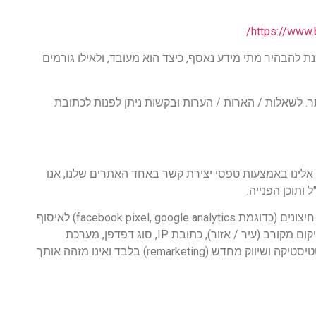
https://www.b
ת להבהיר מתי מידע נאסף, כיצד הוא מעובד, ולאילו גורמים
ר. לשאלות / הארות / הערות ובקשות ניתן לפנות לכתובת
לינו באמצעות טפסי יצירת קשר באחד האתרים שלנו, אנו
 ותוכן הפנייה.
אנו עושים שימוש בכלים חיצונים (כדוגמת facebook pixel, google analytics) לאיסוף
מידע על דפוסי גלישה, כגון: עמודים בהם ביקרת, מיקום מקורב (עיר / אזור), כתובת IP, סוג דפדפן, מערכת
הפעלה וזמן השהות באתר. מידע זה נועד לצרכי סטטיסטיקה ושיווק מחדש (remarketing) בלבד ואינו מזהה אותך